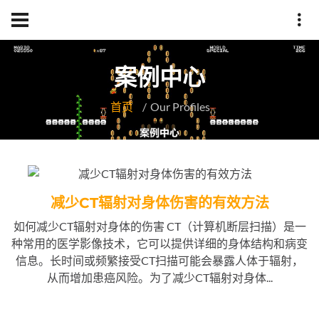
案例中心
首页
Our Profiles
减少CT辐射对身体伤害的有效方法
如何减少CT辐射对身体的伤害 CT（计算机断层扫描）是一
种常用的医学影像技术，它可以提供详细的身体结构和病变
信息。长时间或频繁接受CT扫描可能会暴露人体于辐射，
从而增加患癌风险。为了减少CT辐射对身体...