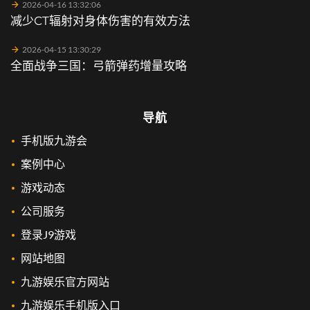
2026-04-16 13:32:06
减少CT辐射对身体伤害的有效方法
2026-04-15 13:30:29
全面战争三国：弓箭弹药增量攻略
导航
手机版九游会
案例中心
游戏动态
公司服务
登录J9游戏
网站地图
九游娱乐官方网站
九游娱乐手机版入口