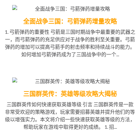
全面战争三国：弓箭弹药增量攻略
1. 弓箭弹药的重要性 弓箭是三国时期战争中最重要的武器之
一，而弓箭弹药的充足供应对于战争的胜利至关重要。弓箭
弹药的增加可以提高弓箭手的射击频率和持续战斗的能力。
如何增加弓箭弹药成为了三国战争中的一个...
三国群英传：英雄等级攻略大揭秘
三国群英传如何快速获取英雄等级 引言 三国群英传是一款
非常受欢迎的策略游戏，玩家需要招募英雄并提升他们的等
级以增强实力。本文将介绍一些快速获取英雄等级的方法，
帮助玩家在游戏中取得更好的成绩。 1. 招...