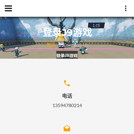
登录J9游戏
首页
Contacts Us
电话
13594780214