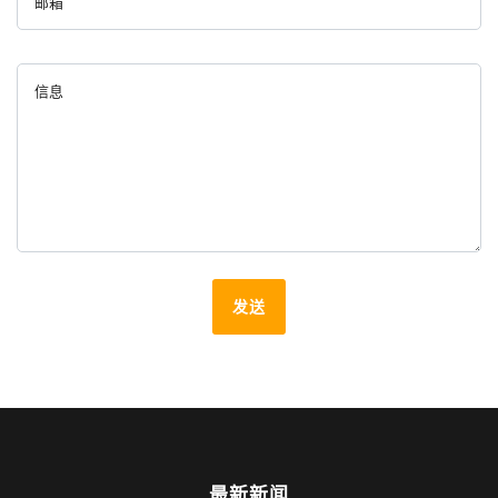
邮箱
信息
发送
最新新闻