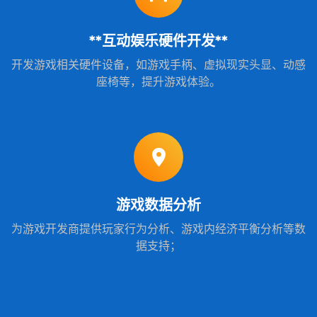
**互动娱乐硬件开发**
开发游戏相关硬件设备，如游戏手柄、虚拟现实头显、动感
座椅等，提升游戏体验。
游戏数据分析
为游戏开发商提供玩家行为分析、游戏内经济平衡分析等数
据支持；