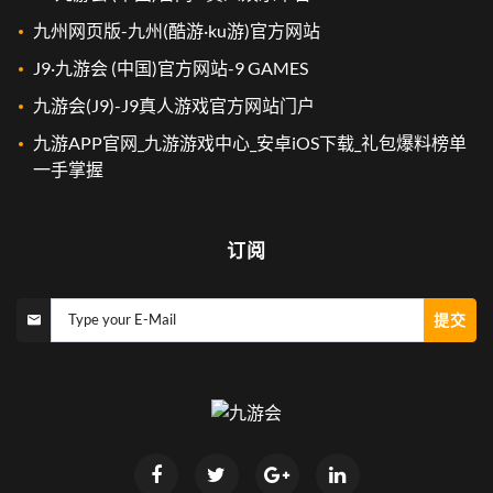
九州网页版-九州(酷游·ku游)官方网站
J9·九游会 (中国)官方网站-9 GAMES
九游会(J9)-J9真人游戏官方网站门户
九游APP官网_九游游戏中心_安卓iOS下载_礼包爆料榜单
一手掌握
订阅
提交
Type your E-Mail