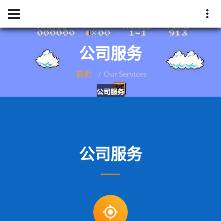
公司服务
首页
Our Services
公司服务