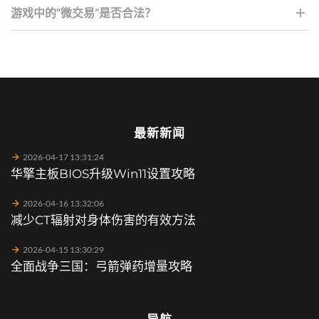
游戏中的“微交易”是否合法？
最新新闻
2026-04-17 13:31:24
华擎主板BIOS升级Win11设置攻略
2026-04-16 13:32:06
减少CT辐射对身体伤害的有效方法
2026-04-15 13:30:29
全面战争三国：弓箭弹药增量攻略