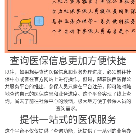
查询医保信息更加方便快捷
以往，如果想要查询医保信息和业务办理进度，必须前往社
保中心或者在官方网站上进行操作。但是，随着陕西医保公
共服务平台的推出，参保人员只需在平台注册，即可随时随
地查询自己的医保信息和业务进度。这个平台实现了线上查
询，省去了前往社保中心的烦恼，极大地方便了参保人员的
查询需求。
提供一站式的医保服务
这个平台不仅仅提供了查询功能，还提供了一系列的业务办