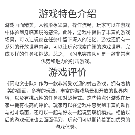
游戏特色介绍
游戏画面精美，人物形象逼真，操作流畅，玩家可以在游戏
中体验到身临其境的感觉。此外，游戏中提供了丰富的游戏
场景，可以让玩家在任务中留下深入的记忆。游戏还拥有一
系列的开放世界内容，可以让玩家探索广阔的游戏世界，完
成多样的任务和挑战。总之，《闪电突击队》是一款非常有
优势和魅力的射击游戏。
游戏评价
《闪电突击队》作为一款非常受欢迎的射击游戏，拥有着精
美的画面，多样的玩法，丰富的游戏场景和开放的世界内
容，以及有挑战性的任务和对战模式。这些特点让游戏在玩
家中拥有很高的评价。玩家可以在游戏中感受到丰富的动作
与战斗场面，还可以一起与好友一起玩耍联机模式。相信以
后的游戏玩法也会面面俱到，玩家们可以期待着更加优秀的
游戏体验。