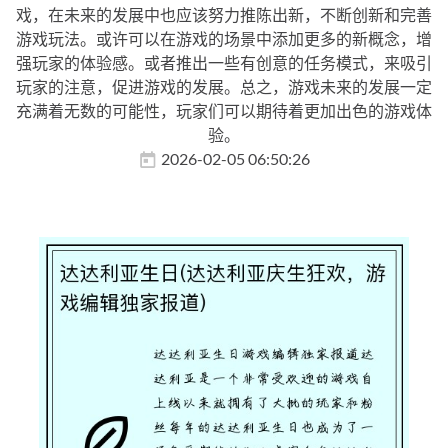
戏，在未来的发展中也应该努力推陈出新，不断创新和完善
游戏玩法。或许可以在游戏的场景中添加更多的新概念，增
强玩家的体验感。或者推出一些有创意的任务模式，来吸引
玩家的注意，促进游戏的发展。总之，游戏未来的发展一定
充满着无数的可能性，玩家们可以期待着更加出色的游戏体
验。
2026-02-05 06:50:26