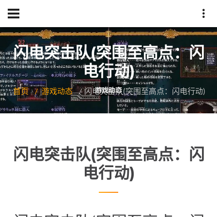
闪电突击队(突围至高点：闪
电行动)
首页
游戏动态
闪电突击队(突围至高点：闪电行动)
闪电突击队(突围至高点：闪
电行动)